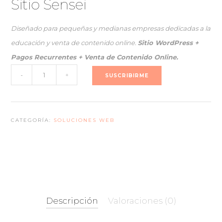
Sitio Sensei
original
actual
era:
es:
Diseñado para pequeñas y medianas empresas dedicadas a la
$479.997.
$383.998.
educación y venta de contenido online.
Sitio WordPress +
Pagos Recurrentes + Venta de Contenido Online.
Sitio
-
+
SUSCRIBIRME
Sensei
cantidad
CATEGORÍA:
SOLUCIONES WEB
Descripción
Valoraciones (0)