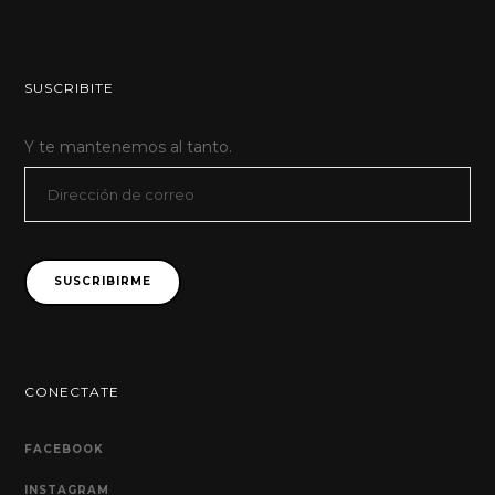
SUSCRIBITE
Y te mantenemos al tanto.
Dirección
de
correo
SUSCRIBIRME
CONECTATE
FACEBOOK
INSTAGRAM