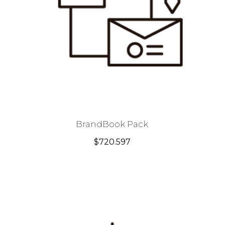
BrandBook Pack
$
720.597