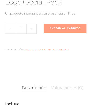
Logo+Social Pack
original
actual
era:
es:
Un paquete integral para tu presencia en línea.
$1.201.797.
$961.438.
Logo+Social
AÑADIR AL CARRITO
-
+
Pack
cantidad
CATEGORÍA:
SOLUCIONES DE BRANDING
Descripción
Valoraciones (0)
Incluye: