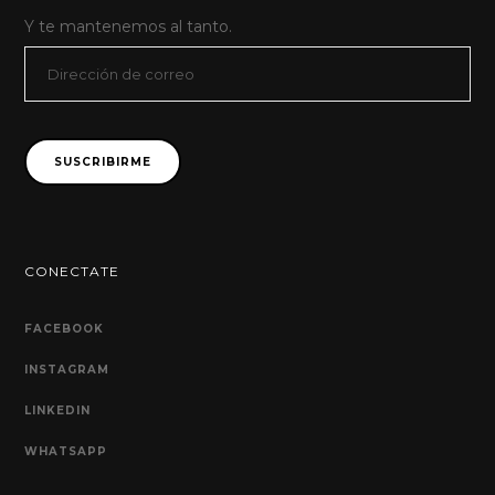
Y te mantenemos al tanto.
Dirección
de
correo
SUSCRIBIRME
CONECTATE
FACEBOOK
INSTAGRAM
LINKEDIN
WHATSAPP